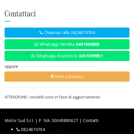
Contattaci
Chiamaci allo 0824874704
Whatsapp Vendita
3491636805
Whatsapp Assistenza
3351599951
oppure
Vieni a trovarci
ATTENZIONE: i modelli sono in fase di aggiornamento.
Motor Sud S.r.l. | P. IVA: 00040880627 |
Contatti
0824874704