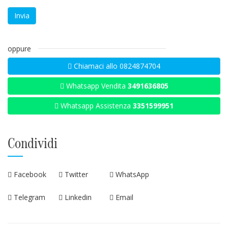
oppure
Chiamaci allo 0824874704
Whatsapp Vendita
3491636805
Whatsapp Assistenza
3351599951
Condividi
Facebook
Twitter
WhatsApp
Telegram
Linkedin
Email
ATTENZIONE: i modelli sono in fase di aggiornamento.