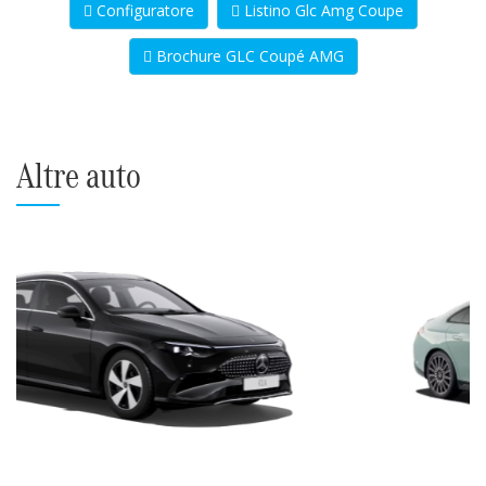
Configuratore
Listino Glc Amg Coupe
Brochure GLC Coupé AMG
Altre auto
Precedente
Succ