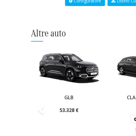
Configuratore
Listino C
Altre auto
Precedente
CLA SHOOTING
BRAKE
Elettrica
58.368 €