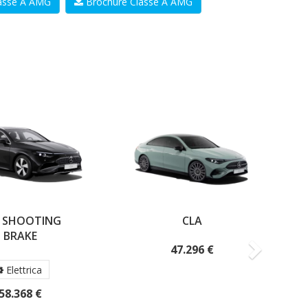
lasse A AMG
Brochure Classe A AMG
Success
CLA
CLA ELETTRICA
47.296 €
50.638 €