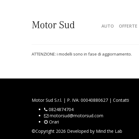
AUTO
OFFERTE 
ATTENZIONE: i modelli sono in fase di aggiornamento.
Motor Sud S.r.l. | P. IVA: 00040880627 |
Contatti
0824874704
motorsud@motorsud.com
Orari
©Copyright 2026 Developed by
Mind the Lab