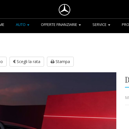
ME
AUTO
OFFERTE FINANZIARIE
SERVICE
PRO
to
Scegli la rata
Stampa
D
Mo