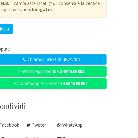
N.B.:
i campi asteriscati (*), i consensi e la verifica
captcha sono
obbligatori
.
Invia
ppure
Chiamaci allo 0824874704
Whatsapp Vendita
3491636805
Whatsapp Assistenza
3351599951
ondividi
Facebook
Twitter
WhatsApp