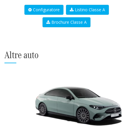
Configuratore
Listino Classe A
Brochure Classe A
Altre auto
Precedente
Succ