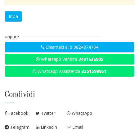
Invia
oppure
Chiamaci allo 0824874704
Whatsapp Vendita
3491636805
Whatsapp Assistenza
3351599951
Condividi
Facebook
Twitter
WhatsApp
Telegram
Linkedin
Email